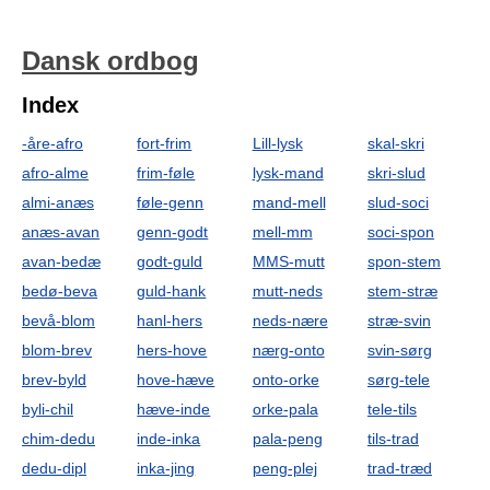
Dansk ordbog
Index
-åre-afro
fort-frim
Lill-lysk
skal-skri
afro-alme
frim-føle
lysk-mand
skri-slud
almi-anæs
føle-genn
mand-mell
slud-soci
anæs-avan
genn-godt
mell-mm
soci-spon
avan-bedæ
godt-guld
MMS-mutt
spon-stem
bedø-beva
guld-hank
mutt-neds
stem-stræ
bevå-blom
hanl-hers
neds-nære
stræ-svin
blom-brev
hers-hove
nærg-onto
svin-sørg
brev-byld
hove-hæve
onto-orke
sørg-tele
byli-chil
hæve-inde
orke-pala
tele-tils
chim-dedu
inde-inka
pala-peng
tils-trad
dedu-dipl
inka-jing
peng-plej
trad-træd