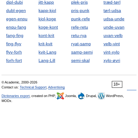
dipl-dubi
jitt-kapp
plek-pris
træd-tørl
dubl-egen
kapp-kjol
pris-punk
tørl-udsa
egen-enpu
kjol-koge
punk-refe
udsa-unde
enqu-fang
koge-kont
refe-retu
unde-uvan
fang-fing
kont-krit
retu-rya
uvan-velb
fing-flyv
krit-kvit
ryat-samp
velb-vint
flyv-forh
kvit-Lang
samp-semi
vint-xylo
forh-fort
Lang-Lill
semi-skal
xylo-øvri
© Academic, 2000-2026
18+
Contact us:
Technical Support
,
Advertising
Dictionaries export
, created on PHP,
Joomla,
Drupal,
WordPress,
MODx.