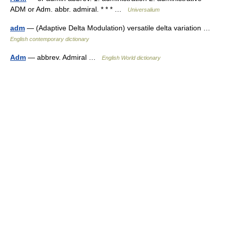
ADM or Adm. abbr. admiral. * * * …
Universalium
adm
— (Adaptive Delta Modulation) versatile delta variation …
English contemporary dictionary
Adm
— abbrev. Admiral …
English World dictionary