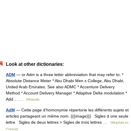
Look at other dictionaries:
ADM
— or Adm is a three letter abbreviation that may refer to: *
Absolute Distance Meter * Abu Dhabi Men s College, Abu Dhabi,
United Arab Emirates. See also ADMC * Accenture Delivery
Method * Account Delivery Manager * Adaptive Delta modulation *
Add… …
Wikipedia
AdM
— Cette page d’homonymie répertorie les différents sujets et
articles partageant un même nom. {{{image}}} Sigles d une seule
lettre Sigles de deux lettres > Sigles de trois lettres …
Wikipédia en
Français