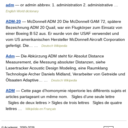
adm
— or admin abbrev. 1. administration 2. administrative …
English World dictionary
ADM-20
— McDonnell ADM 20 Die McDonnell GAM 72, spätere
Bezeichnung ADM 20 Quail, war ein Flugkörper zum Einsatz von
einer Boeing B 52 aus. Er wurde von der USAF verwendet und
vom US amerikanischen Hersteller McDonnell Aircraft Corporation
gefertigt. Die… …
Deutsch Wikipedia
Adm
— Die Abkürzung ADM steht für Absolut Distance
Measurement, die Messung absoluter Distanzen, siehe
Lasertracker Acoustic Design Modeling, eine Raumklang
Technologie Archer Daniels Midland, Verarbeiter von Getreide und
Ölsaaten Adaptive… …
Deutsch Wikipedia
ADM
— Cette page d’homonymie répertorie les différents sujets et
articles partageant un même nom. Sigles d’une seule lettre
Sigles de deux lettres > Sigles de trois lettres Sigles de quatre
lettres …
Wikipédia en Français
© Academic, 2000-2026