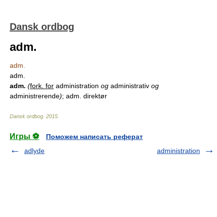
Dansk ordbog
adm.
adm.
adm.
adm.
(
fork. for
administration
og
administrativ
og
administrerende
)
; adm. direktør
Dansk ordbog
.
2015
.
Игры ⚽
Поможем написать реферат
adlyde
administration