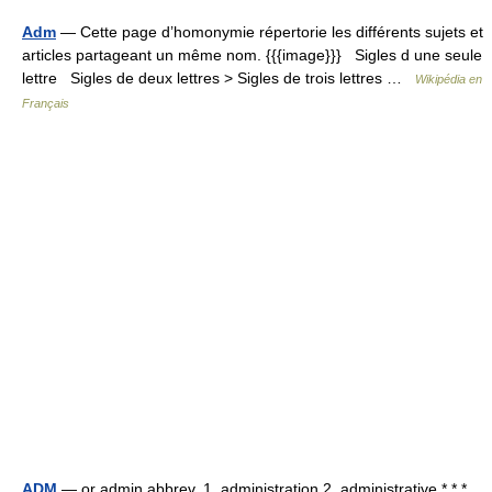
Adm
— Cette page d’homonymie répertorie les différents sujets et
articles partageant un même nom. {{{image}}} Sigles d une seule
lettre Sigles de deux lettres > Sigles de trois lettres …
Wikipédia en
Français
ADM
— or admin abbrev. 1. administration 2. administrative * * *