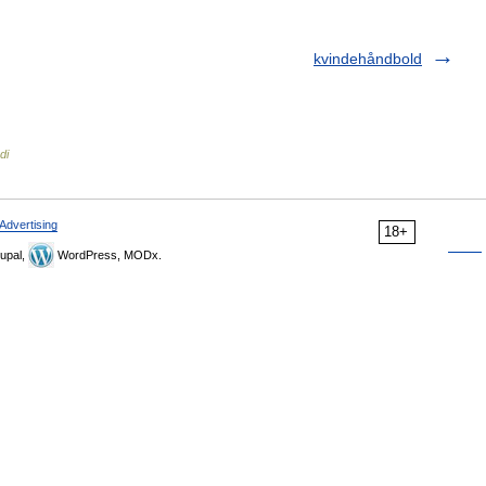
kvindehåndbold
di
Advertising
18+
upal,
WordPress, MODx.