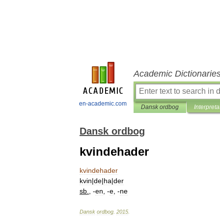
Academic Dictionarie
en-academic.com
Dansk ordbog
Interpreta
Dansk ordbog
kvindehader
kvindehader
kvin
|
de
|
ha
|
der
sb
.
, -
en
, -
e
, -
ne
Dansk
ordbog
.
2015
.