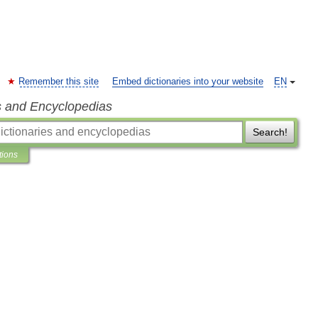
Remember this site
Embed dictionaries into your website
EN
s and Encyclopedias
Search!
tions