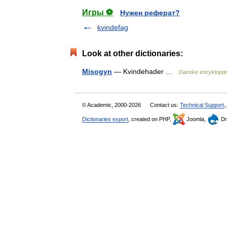
Игры ⚽
Нужен реферат?
kvindefag
Look at other dictionaries:
Misogyn
— Kvindehader …
Danske encyklopæ
© Academic, 2000-2026
Contact us:
Technical Support
,
Dictionaries export
, created on PHP,
Joomla,
Dr