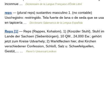
inconnue …
Dictionnaire de la Langue Française d'Émile Littré
reps
— (plural reps) sustantivo masculino 1. (no contable)
Uso/registro: restringido. Tela fuerte de lana o de seda que se usa
en tapicería …
Diccionario Salamanca de la Lengua Española
Reps [1]
— Reps (Rappes, Kohalom), 1) (Koszder Stuhl), Stuhl im
Lande der Sachsen (Siebenbürgen), 10 QM., 24,000 Ew.; gehört
jetzt zum Kreise Udvarhely; 2) Marktflecken hier, drei Kirchen
verschiedener Confession, Schloß, Salz u. Schwefelquellen,
Gestüt,… …
Pierer's Universal-Lexikon