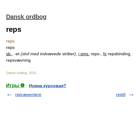
Dansk ordbog
reps
reps
reps
sb.
, -et
(stof med indvævede striber)
,
i sms.
reps-,
fx
repsbinding,
repsvævning
Dansk ordbog
.
2015
.
Игры ⚽
Нужна курсовая?
repræsentere
reptil