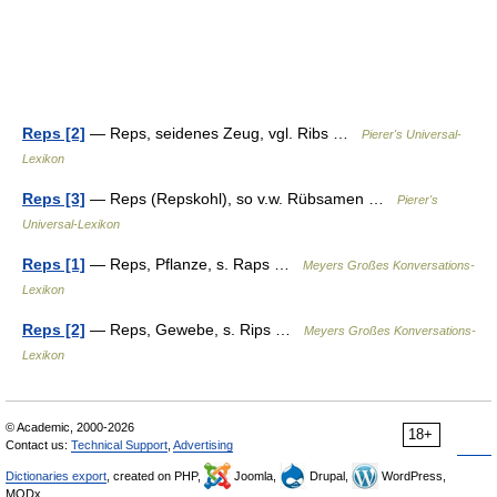
Reps [2]
— Reps, seidenes Zeug, vgl. Ribs …
Pierer's Universal-
Lexikon
Reps [3]
— Reps (Repskohl), so v.w. Rübsamen …
Pierer's
Universal-Lexikon
Reps [1]
— Reps, Pflanze, s. Raps …
Meyers Großes Konversations-
Lexikon
Reps [2]
— Reps, Gewebe, s. Rips …
Meyers Großes Konversations-
Lexikon
© Academic, 2000-2026
18+
Contact us:
Technical Support
,
Advertising
Dictionaries export
, created on PHP,
Joomla,
Drupal,
WordPress,
MODx.