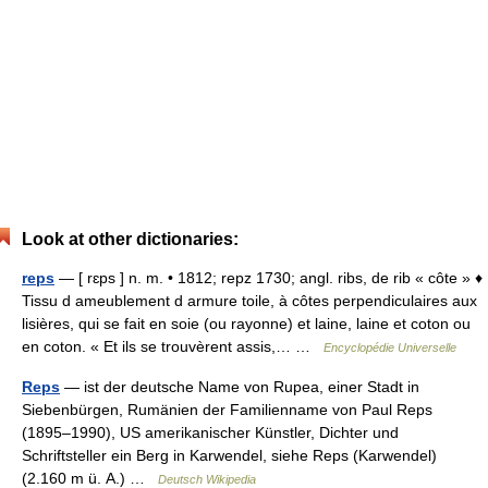
Look at other dictionaries:
reps
— [ rɛps ] n. m. • 1812; repz 1730; angl. ribs, de rib « côte » ♦
Tissu d ameublement d armure toile, à côtes perpendiculaires aux
lisières, qui se fait en soie (ou rayonne) et laine, laine et coton ou
en coton. « Et ils se trouvèrent assis,… …
Encyclopédie Universelle
Reps
— ist der deutsche Name von Rupea, einer Stadt in
Siebenbürgen, Rumänien der Familienname von Paul Reps
(1895–1990), US amerikanischer Künstler, Dichter und
Schriftsteller ein Berg in Karwendel, siehe Reps (Karwendel)
(2.160 m ü. A.) …
Deutsch Wikipedia