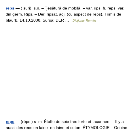
reps
— ( suri), s.n. – Ţesătură de mobilă. – var. rips. fr. reps, var.
din germ. Rips. – Der. ripsat, adj. (cu aspect de reps). Trimis de
blaurb, 14.10.2008. Sursa: DER …
Dicționar Român
reps
— (rèps ) s. m. Êtoffe de soie très forte et façonnée. Il y a
aussi des reps en laine, en laine et coton. ÉTYMOLOGIE Origine