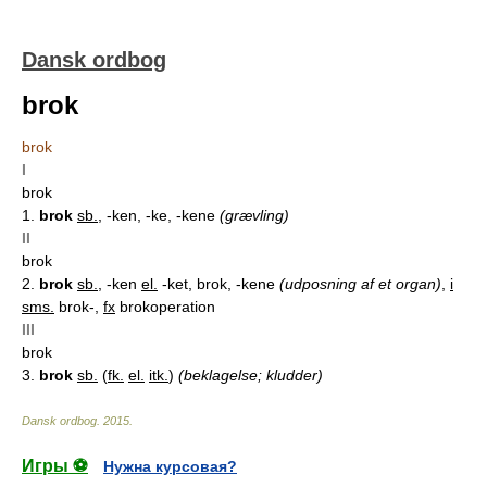
Dansk ordbog
brok
brok
I
brok
1.
brok
sb.
, -ken, -ke, -kene
(grævling)
II
brok
2.
brok
sb.
, -ken
el.
-ket, brok, -kene
(udposning af et organ)
,
i
sms.
brok-,
fx
brokoperation
III
brok
3.
brok
sb.
(
fk.
el.
itk.
)
(beklagelse; kludder)
Dansk ordbog
.
2015
.
Игры ⚽
Нужна курсовая?