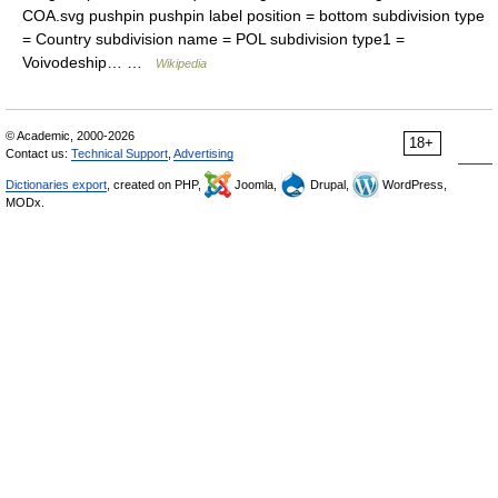
COA.svg pushpin pushpin label position = bottom subdivision type
= Country subdivision name = POL subdivision type1 =
Voivodeship… …
Wikipedia
© Academic, 2000-2026
18+
Contact us:
Technical Support
,
Advertising
Dictionaries export
, created on PHP,
Joomla,
Drupal,
WordPress,
MODx.