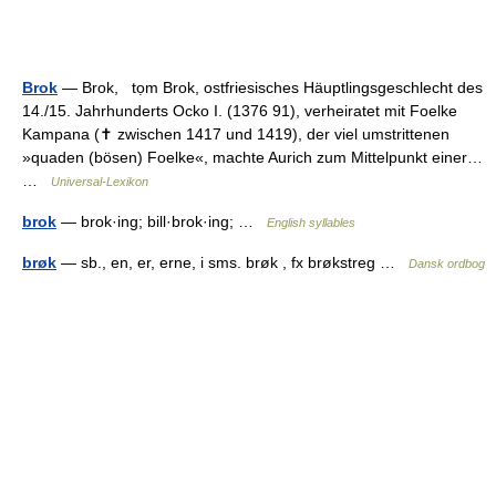
Brok
— Brok, tọm Brok, ostfriesisches Häuptlingsgeschlecht des
14./15. Jahrhunderts Ocko I. (1376 91), verheiratet mit Foelke
Kampana (✝ zwischen 1417 und 1419), der viel umstrittenen
»quaden (bösen) Foelke«, machte Aurich zum Mittelpunkt einer…
…
Universal-Lexikon
brok
— brok·ing; bill·brok·ing; …
English syllables
brøk
— sb., en, er, erne, i sms. brøk , fx brøkstreg …
Dansk ordbog