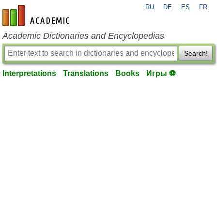
RU
DE
ES
FR
en-academic.com
Academic Dictionaries and Encyclopedias
Search!
Interpretations
Translations
Books
Игры ⚽