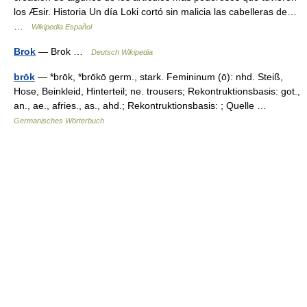
los Æsir. Historia Un día Loki cortó sin malicia las cabelleras de…
…
Wikipedia Español
Brok
— Brok …
Deutsch Wikipedia
brōk
— *brōk, *brōkō germ., stark. Femininum (ō): nhd. Steiß,
Hose, Beinkleid, Hinterteil; ne. trousers; Rekontruktionsbasis: got.,
an., ae., afries., as., ahd.; Rekontruktionsbasis: ; Quelle …
Germanisches Wörterbuch