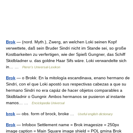
Brok
— (nord. Myth.), Zwerg, an welchen Loki seinen Kopf
verwettete, daß sein Bruder Sindri nicht im Stande sei, so große
Kostbarkeiten zu verfertigen, wie der Spieß Gungner, das Schiff
Skidbladner u. das goldne Haar Sifs wäre. Loki verwandelte sich
in… …
Pierer's Universal-Lexikon
Brok
— o Brokk: En la mitología escandinava, enano hermano de
Sindri, con el que Loki apostó sus respectivas cabezas a que su
hermano Sindri no era capáz de hacer objetos comparables a
Skidbladnir o Gungnir. Ambos hermanos se pusieron al instante
manos… …
Enciclopedia Universal
brok
— obs. form of brock, broke …
Useful english dictionary
Brok
— Infobox Settlement name = Brok imagesize = 250px
image caption = Main Square image shield = POL gmina Brok