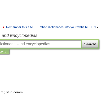
Remember this site
Embed dictionaries into your website
EN
s and Encyclopedias
Search!
tions
mm
.;
stud
.
comm
.