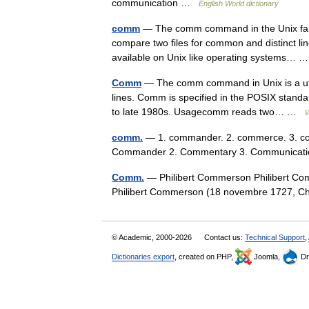
communication …
English World dictionary
comm
— The comm command in the Unix family
compare two files for common and distinct li
available on Unix like operating systems…
Comm
— The comm command in Unix is a utili
lines. Comm is specified in the POSIX standar
to late 1980s. Usagecomm reads two… …
W
comm.
— 1. commander. 2. commerce. 3. com
Commander 2. Commentary 3. Communicati
Comm.
— Philibert Commerson Philibert C
Philibert Commerson (18 novembre 1727, C
© Academic, 2000-2026
Contact us:
Technical Support
,
Dictionaries export
, created on PHP,
Joomla,
Dr