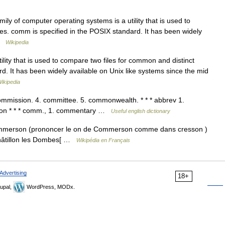
 of computer operating systems is a utility that is used to
nes. comm is specified in the POSIX standard. It has been widely
 …
Wikipedia
ty that is used to compare two files for common and distinct
d. It has been widely available on Unix like systems since the mid
ikipedia
mission. 4. committee. 5. commonwealth. * * * abbrev 1.
on * * * comm., 1. commentary …
Useful english dictionary
ommerson (prononcer le on de Commerson comme dans cresson )
hâtillon les Dombes[ …
Wikipédia en Français
Advertising
18+
upal,
WordPress, MODx.