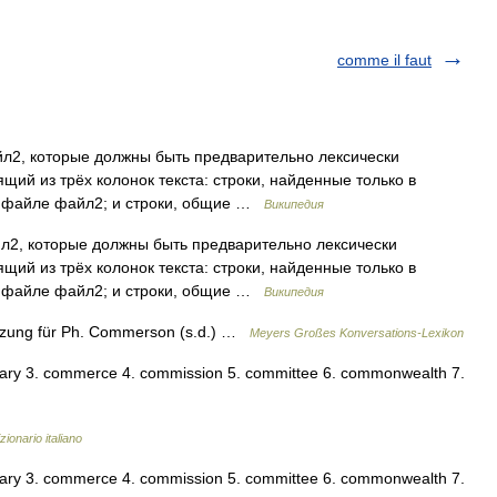
comme il faut
йл2, которые должны быть предварительно лексически
щий из трёх колонок текста: строки, найденные только в
в файле файл2; и строки, общие …
Википедия
йл2, которые должны быть предварительно лексически
щий из трёх колонок текста: строки, найденные только в
в файле файл2; и строки, общие …
Википедия
zung für Ph. Commerson (s.d.) …
Meyers Großes Konversations-Lexikon
ry 3. commerce 4. commission 5. committee 6. commonwealth 7.
zionario italiano
ry 3. commerce 4. commission 5. committee 6. commonwealth 7.