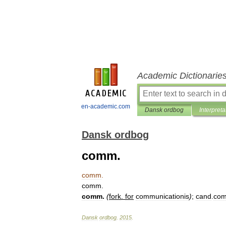
Academic Dictionarie
en-academic.com
Dansk ordbog
Interpreta
Dansk ordbog
comm.
comm
.
comm
.
comm
.
(
fork
.
for
communicationis
)
;
cand
.
co
Dansk
ordbog
.
2015
.