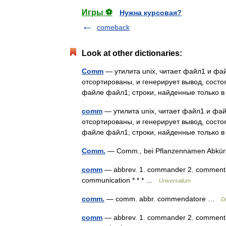
Игры ⚽
Нужна курсовая?
comeback
Look at other dictionaries:
Comm
— утилита unix, читает файл1 и фа
отсортированы, и генерирует вывод, состоя
файле файл1; строки, найденные только 
comm
— утилита unix, читает файл1 и фа
отсортированы, и генерирует вывод, состоя
файле файл1; строки, найденные только 
Comm.
— Comm., bei Pflanzennamen Abkür
comm
— abbrev. 1. commander 2. commenta
communication * * * …
Universalium
comm.
— comm. abbr. commendatore …
Di
comm
— abbrev. 1. commander 2. commenta