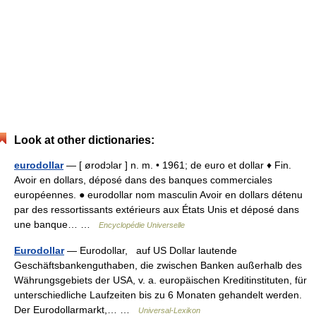
Look at other dictionaries:
eurodollar
— [ ørodɔlar ] n. m. • 1961; de euro et dollar ♦ Fin.
Avoir en dollars, déposé dans des banques commerciales
européennes. ● eurodollar nom masculin Avoir en dollars détenu
par des ressortissants extérieurs aux États Unis et déposé dans
une banque… …
Encyclopédie Universelle
Eurodollar
— Eurodollar, auf US Dollar lautende
Geschäftsbankenguthaben, die zwischen Banken außerhalb des
Währungsgebiets der USA, v. a. europäischen Kreditinstituten, für
unterschiedliche Laufzeiten bis zu 6 Monaten gehandelt werden.
Der Eurodollarmarkt,… …
Universal-Lexikon