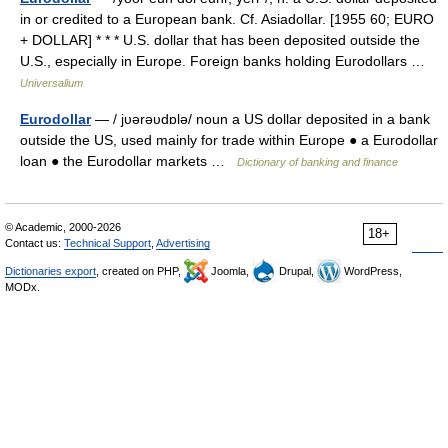
in or credited to a European bank. Cf. Asiadollar. [1955 60; EURO
+ DOLLAR] * * * U.S. dollar that has been deposited outside the
U.S., especially in Europe. Foreign banks holding Eurodollars …
Universalium
Eurodollar
— / jυərəυdɒlə/ noun a US dollar deposited in a bank
outside the US, used mainly for trade within Europe ● a Eurodollar
loan ● the Eurodollar markets …
Dictionary of banking and finance
© Academic, 2000-2026
18+
Contact us:
Technical Support
,
Advertising
Dictionaries export
, created on PHP,
Joomla,
Drupal,
WordPress,
MODx.