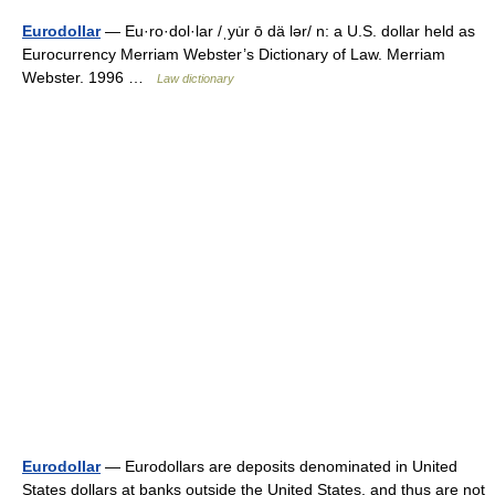
Eurodollar
— Eu·ro·dol·lar /ˌyu̇r ō dä lər/ n: a U.S. dollar held as
Eurocurrency Merriam Webster’s Dictionary of Law. Merriam
Webster. 1996 …
Law dictionary
Eurodollar
— Eurodollars are deposits denominated in United
States dollars at banks outside the United States, and thus are not