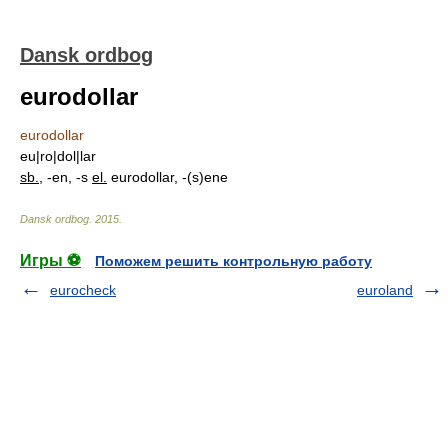
Dansk ordbog
eurodollar
eurodollar
eu|ro|dol|lar
sb.
, -en, -s
el.
eurodollar, -(s)ene
Dansk ordbog
.
2015
.
Игры ⚽
Поможем решить контрольную работу
eurocheck
euroland