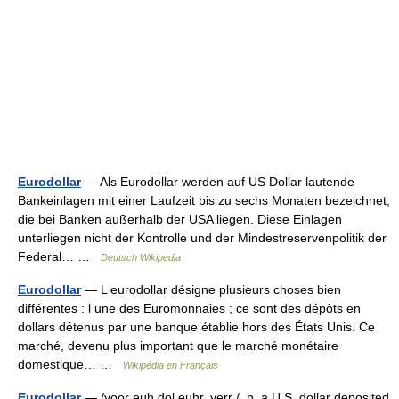
Eurodollar
— Als Eurodollar werden auf US Dollar lautende
Bankeinlagen mit einer Laufzeit bis zu sechs Monaten bezeichnet,
die bei Banken außerhalb der USA liegen. Diese Einlagen
unterliegen nicht der Kontrolle und der Mindestreservenpolitik der
Federal… …
Deutsch Wikipedia
Eurodollar
— L eurodollar désigne plusieurs choses bien
différentes : l une des Euromonnaies ; ce sont des dépôts en
dollars détenus par une banque établie hors des États Unis. Ce
marché, devenu plus important que le marché monétaire
domestique… …
Wikipédia en Français
Eurodollar
— /yoor euh dol euhr, yerr /, n. a U.S. dollar deposited