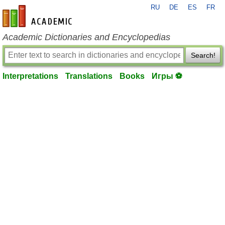
RU
DE
ES
FR
en-academic.com
Academic Dictionaries and Encyclopedias
Search!
Interpretations
Translations
Books
Игры ⚽