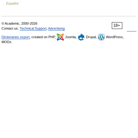
Español
© Academic, 2000-2026
18+
Contact us:
Technical Support
,
Advertising
Dictionaries export
, created on PHP,
Joomla,
Drupal,
WordPress,
MODx.