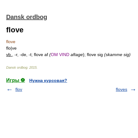
Dansk ordbog
flove
flove
flo|ve
vb.
, -r, -de, -t; flove af
(
OM VIND
aftage
); flove sig
(skamme sig)
Dansk ordbog
.
2015
.
Игры ⚽
Нужна курсовая?
flov
floves