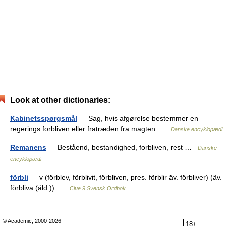
Look at other dictionaries:
Kabinetsspørgsmål
— Sag, hvis afgørelse bestemmer en
regerings forbliven eller fratræden fra magten …
Danske encyklopædi
Remanens
— Beståend, bestandighed, forbliven, rest …
Danske
encyklopædi
förbli
— v (förblev, förblivit, förbliven, pres. förblir äv. förbliver) (äv.
förbliva (åld.)) …
Clue 9 Svensk Ordbok
© Academic, 2000-2026
18+