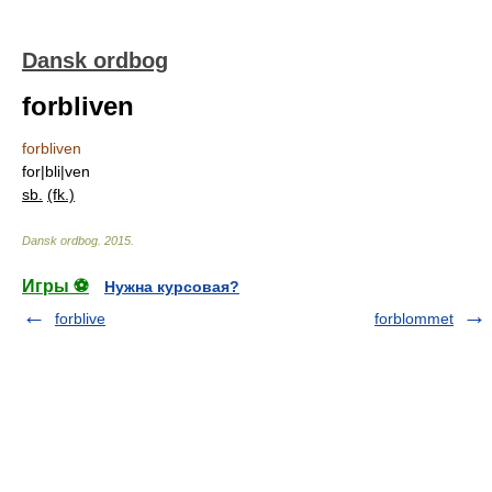
Dansk ordbog
forbliven
forbliven
for|bli|ven
sb.
(fk.)
Dansk ordbog
.
2015
.
Игры ⚽
Нужна курсовая?
forblive
forblommet