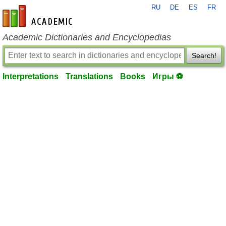
RU
DE
ES
FR
en-academic.com
Academic Dictionaries and Encyclopedias
Search!
Interpretations
Translations
Books
Игры ⚽