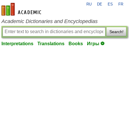
RU
DE
ES
FR
en-academic.com
Academic Dictionaries and Encyclopedias
Search!
Interpretations
Translations
Books
Игры ⚽