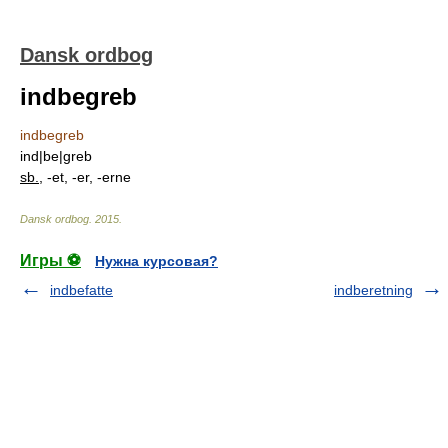
Dansk ordbog
indbegreb
indbegreb
ind|be|greb
sb.
, -et, -er, -erne
Dansk ordbog
.
2015
.
Игры ⚽
Нужна курсовая?
indbefatte
indberetning