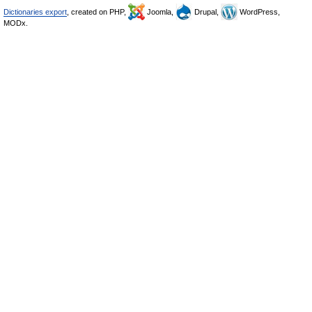
Dictionaries export
, created on PHP,
Joomla,
Drupal,
WordPress,
MODx.