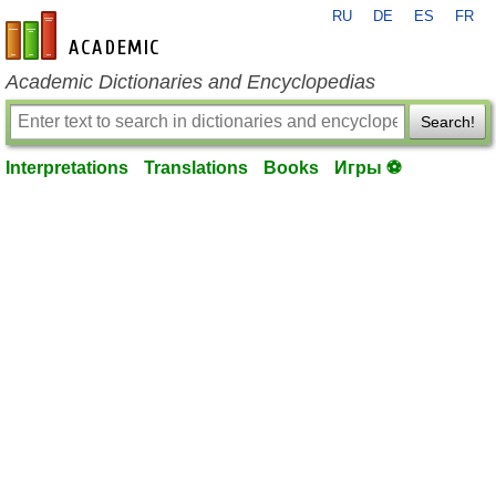
RU
DE
ES
FR
en-academic.com
Academic Dictionaries and Encyclopedias
Search!
Interpretations
Translations
Books
Игры ⚽