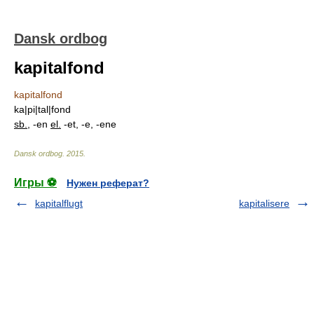
Dansk ordbog
kapitalfond
kapitalfond
ka|pi|tal|fond
sb.
, -en
el.
-et, -e, -ene
Dansk ordbog
.
2015
.
Игры ⚽
Нужен реферат?
kapitalflugt
kapitalisere