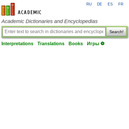
RU
DE
ES
FR
en-academic.com
Academic Dictionaries and Encyclopedias
Search!
Interpretations
Translations
Books
Игры ⚽