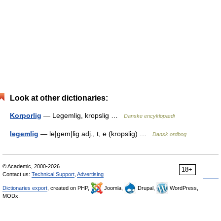
Look at other dictionaries:
Korporlig
— Legemlig, kropslig …
Danske encyklopædi
legemlig
— le|gem|lig adj., t, e (kropslig) …
Dansk ordbog
© Academic, 2000-2026
18+
Contact us:
Technical Support
,
Advertising
Dictionaries export
, created on PHP,
Joomla,
Drupal,
WordPress,
MODx.