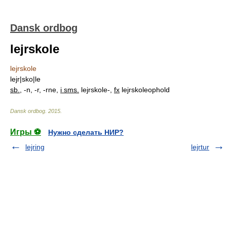
Dansk ordbog
lejrskole
lejrskole
lejr|sko|le
sb.
, -n, -r, -rne,
i sms.
lejrskole-,
fx
lejrskoleophold
Dansk ordbog
.
2015
.
Игры ⚽
Нужно сделать НИР?
lejring
lejrtur