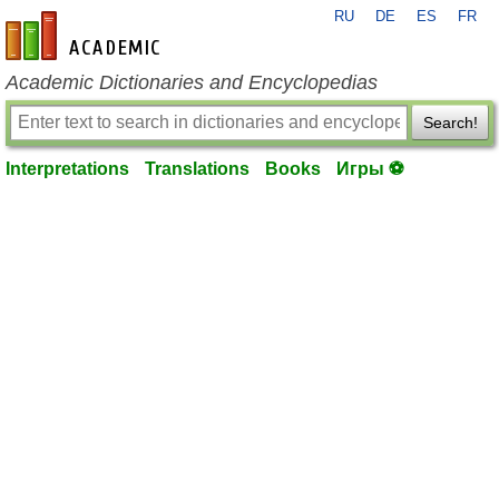
RU
DE
ES
FR
en-academic.com
Academic Dictionaries and Encyclopedias
Search!
Interpretations
Translations
Books
Игры ⚽