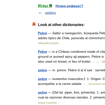
Игры ⚽
Нужен реферат?
pebling
Look at other dictionaries:
Pebre
— Saltar a navegación, búsqueda Pebre
adobo típico de Chile, parecida al chimichur
Wikipedia Español
Pebre
— is a Chilean condiment made of cilan
ground or pureed spicy aji peppers. Pebre i
also used on bread, in lieu of butter.… …
Wi
pebre
— m. poivre. Pebre d ai d ase : sarri
pebre
— sustantivo masculino,f. 1. Origen: C
acompañar a la carne salada …
Diccionario S
pebre
— (Del lat. piper, ĕris, pimienta). 1. a
cual se sazonan diversas viandas. 2. pimien
lengua española