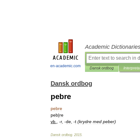
Academic Dictionarie
en-academic.com
Dansk ordbog
Interpreta
Dansk ordbog
pebre
pebre
peb
|
re
vb
.
, -
r
, -
de
, -
t
(
krydre
med
peber
)
Dansk
ordbog
.
2015
.