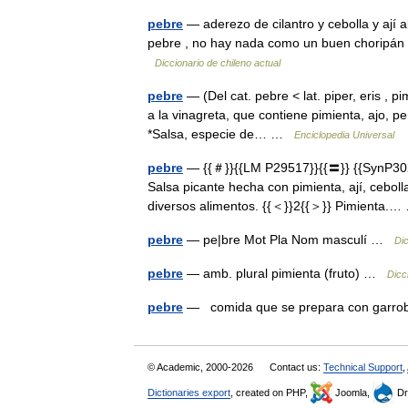
pebre
— aderezo de cilantro y cebolla y ají al
pebre , no hay nada como un buen choripán
Diccionario de chileno actual
pebre
— (Del cat. pebre < lat. piper, eris ,
a la vinagreta, que contiene pimienta, ajo, pere
*Salsa, especie de… …
Enciclopedia Universal
pebre
— {{＃}}{{LM P29517}}{{〓}} {{SynP302
Salsa picante hecha con pimienta, ají, ceboll
diversos alimentos. {{＜}}2{{＞}} Pimienta
pebre
— pe|bre Mot Pla Nom masculí …
Dic
pebre
— amb. plural pimienta (fruto) …
Dicc
pebre
— comida que se prepara con garrob
© Academic, 2000-2026
Contact us:
Technical Support
,
Dictionaries export
, created on PHP,
Joomla,
Dr