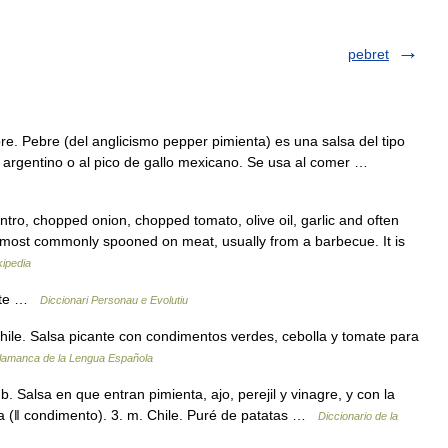
pebret
. Pebre (del anglicismo pepper pimienta) es una salsa del tipo
ri argentino o al pico de gallo mexicano. Se usa al comer …
tro, chopped onion, chopped tomato, olive oil, garlic and often
s most commonly spooned on meat, usually from a barbecue. It is
kipedia
ette …
Diccionari Personau e Evolutiu
hile. Salsa picante con condimentos verdes, cebolla y tomate para
alamanca de la Lengua Española
mb. Salsa en que entran pimienta, ajo, perejil y vinagre, y con la
ta (ǁ condimento). 3. m. Chile. Puré de patatas …
Diccionario de la