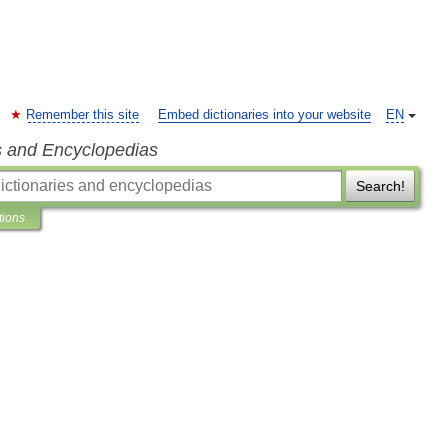
Remember this site
Embed dictionaries into your website
EN
s and Encyclopedias
Search!
tions