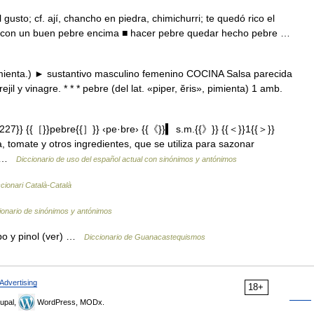
 gusto; cf. ají, chancho en piedra, chimichurri; te quedó rico el
 con un buen pebre encima ■ hacer pebre quedar hecho pebre …
 pimienta.) ► sustantivo masculino femenino COCINA Salsa parecida
jil y vinagre. * * * pebre (del lat. «piper, ĕris», pimienta) 1 amb.
27}} {{［}}pebre{{］}} ‹pe·bre› {{《}}▍ s.m.{{》}} {{＜}}1{{＞}}
a, tomate y otros ingredientes, que se utiliza para sazonar
.… …
Diccionario de uso del español actual con sinónimos y antónimos
cionari Català-Català
ionario de sinónimos y antónimos
o y pinol (ver) …
Diccionario de Guanacastequismos
Advertising
18+
upal,
WordPress, MODx.