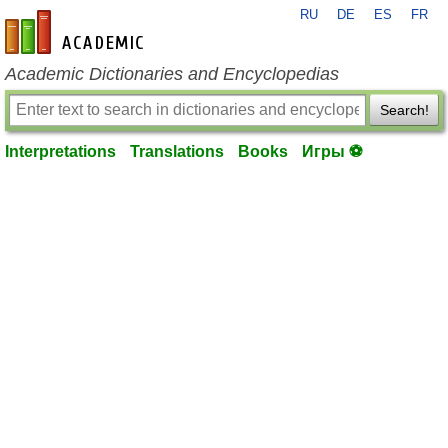
RU
DE
ES
FR
en-academic.com
Academic Dictionaries and Encyclopedias
Search!
Interpretations
Translations
Books
Игры ⚽