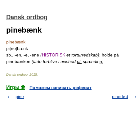
Dansk ordbog
pinebænk
pinebænk
pi|ne|bænk
sb.
, -en, -e, -ene
(
HISTORISK
et torturredskab)
; holde på
pinebænken
(lade forblive i uvished
el.
spænding)
Dansk ordbog
.
2015
.
Игры ⚽
Поможем написать реферат
pine
pinedød