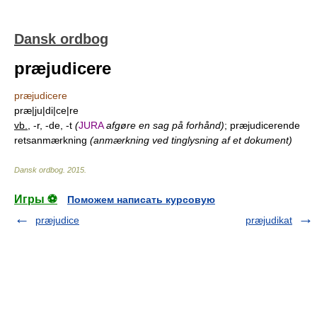
Dansk ordbog
præjudicere
præjudicere
præ|ju|di|ce|re
vb.
, -r, -de, -t
(
JURA
afgøre en sag på forhånd)
; præjudicerende
retsanmærkning
(anmærkning ved tinglysning af et dokument)
Dansk ordbog
.
2015
.
Игры ⚽
Поможем написать курсовую
præjudice
præjudikat