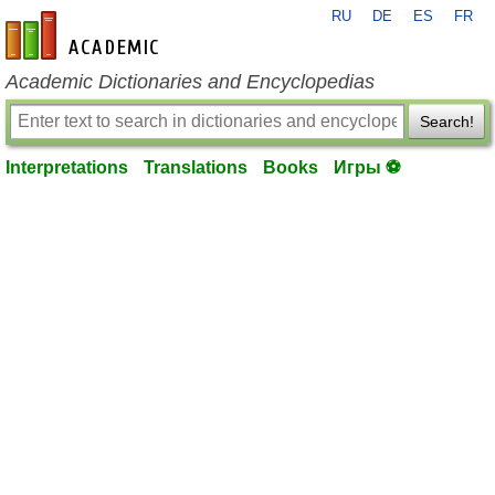
RU
DE
ES
FR
en-academic.com
Academic Dictionaries and Encyclopedias
Search!
Interpretations
Translations
Books
Игры ⚽