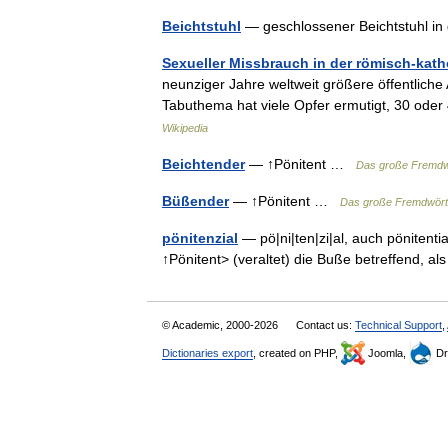
Beichtstuhl
— geschlossener Beichtstuhl i
Sexueller Missbrauch in der römisch-kath
neunziger Jahre weltweit größere öffentliche 
Tabuthema hat viele Opfer ermutigt, 30 oder
Wikipedia
Beichtender
— ↑Pönitent …
Das große Fremdw
Büßender
— ↑Pönitent …
Das große Fremdwört
pönitenzial
— pö|ni|ten|zi|al, auch pönitential
↑Pönitent> (veraltet) die Buße betreffend,
© Academic, 2000-2026
Contact us:
Technical Support
,
Dictionaries export
, created on PHP,
Joomla,
Dr