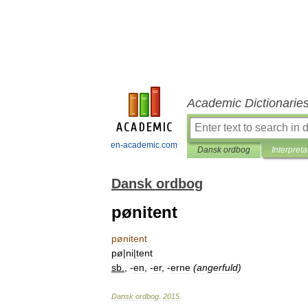
Academic Dictionarie
en-academic.com
Dansk ordbog
Interpreta
Dansk ordbog
pønitent
pønitent
pø
|
ni
|
tent
sb
.
, -
en
, -
er
, -
erne
(
angerfuld
)
Dansk
ordbog
.
2015
.