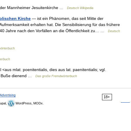
n der Mannheimer Jesuitenkirche …
Deutsch Wikipedia
olischen Kirche
— ist ein Phänomen, das seit Mitte der
Aufmerksamkeit erhalten hat. Die Sensibilisierung für das frühere
 40 Jahre nach den Vorfällen an die Öffentlichkeit zu… …
Deutsch
örterbuch
erbuch
 <aus mlat. poenitentialis, dies aus lat. paenitentialis; vgl.
 als Buße dienend …
Das große Fremdwörterbuch
Advertising
18+
upal,
WordPress, MODx.