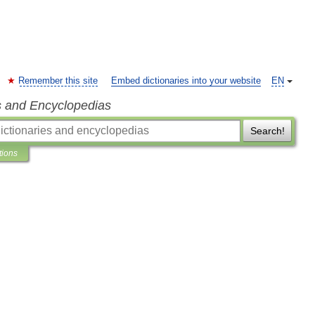
Remember this site
Embed dictionaries into your website
EN
s and Encyclopedias
Search!
tions