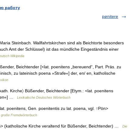
ю работу
pønitere
Maria Steinbach. Wallfahrtskirchen sind als Beichtorte besonders
ch auch Amt der Schlüssel) ist das mündliche Eingeständnis einer
eutsch Wikipedia
ßender, Beichtender [<lat. poenitens „bereuend“, Part. Präs. zu
einisch, zu lateinisch poena »Strafe«] der, en/ en, katholische
exikon
; kath. Kirche〉 Büßender, Beichtender [Etym.: <lat. poenitens
reuen«] …
Lexikalische Deutsches Wörterbuch
at. poenitens, Gen. poenitentis zu lat. poena, vgl. ↑Pön>
 große Fremdwörterbuch
sch> (katholische Kirche veraltend für Büßender, Beichtender) …
Die