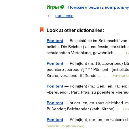
Игры ⚽
Поможем решить контрольну
pønitense
Look at other dictionaries:
Pönitent
— Beichtstühle im Seitenschiff von 
beliebt. Die Beichte (lat. confessio; christli
schuldhaften Verfehlung, gewöhnlich… …
D
Pönitent
— Pö|ni|tẹnt 〈m. 16; abwertend〉 Bü
poenitere „bereuen“] * * * Pönitẹnt [mittellat
Kirche, veraltend: Büßender,… …
Universal-L
Pönitent
— Pö|ni|tẹnt 〈m.; Gen.: en, Pl.: en
»bereuend«, Part. Präs. zu poenitere »be
Pönitent
— nt der; en, en <aus gleichbed. ml
Büßender; Beichtender (kath. Kirche) …
Das
Pönitent
— Pö|ni|tẹnt, der; en, en <lateini
deutsche Rechtschreibung