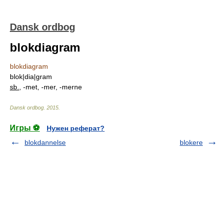
Dansk ordbog
blokdiagram
blokdiagram
blok|dia|gram
sb.
, -met, -mer, -merne
Dansk ordbog
.
2015
.
Игры ⚽
Нужен реферат?
blokdannelse
blokere