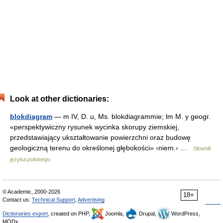
Look at other dictionaries:
blokdiagram
— m IV, D. u, Ms. blokdiagrammie; lm M. y geogr.
«perspektywiczny rysunek wycinka skorupy ziemskiej,
przedstawiający ukształtowanie powierzchni oraz budowę
geologiczną terenu do określonej głębokości» ‹niem.› …
Słownik
języka polskiego
© Academic, 2000-2026
18+
Contact us:
Technical Support
,
Advertising
Dictionaries export
, created on PHP,
Joomla,
Drupal,
WordPress,
MODx.