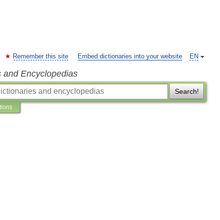
Remember this site
Embed dictionaries into your website
EN
s and Encyclopedias
Search!
tions