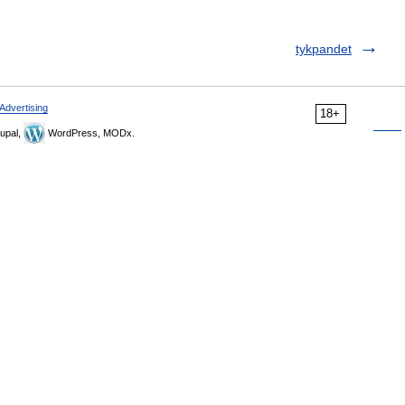
tykpandet
Advertising
18+
upal,
WordPress, MODx.