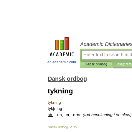
Academic Dictionarie
en-academic.com
Dansk ordbog
Interpreta
Dansk ordbog
tykning
tykning
tyk
|
ning
sb
.
, -
en
, -
er
, -
erne
(
tæt
bevoksning
i
en
skov
)
Dansk
ordbog
.
2015
.