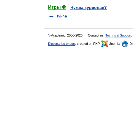
Игры ⚽
Нужна курсовая?
tykne
© Academic, 2000-2026
Contact us:
Technical Support
,
Dictionaries export
, created on PHP,
Joomla,
Dr