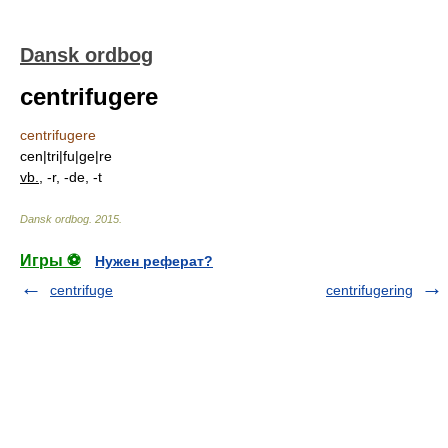
Dansk ordbog
centrifugere
centrifugere
cen|tri|fu|ge|re
vb.
, -r, -de, -t
Dansk ordbog
.
2015
.
Игры ⚽
Нужен реферат?
centrifuge
centrifugering