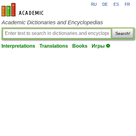
RU
DE
ES
FR
en-academic.com
Academic Dictionaries and Encyclopedias
Search!
Interpretations
Translations
Books
Игры ⚽