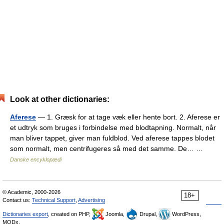
Look at other dictionaries:
Aferese
— 1. Græsk for at tage væk eller hente bort. 2. Aferese er
et udtryk som bruges i forbindelse med blodtapning. Normalt, når
man bliver tappet, giver man fuldblod. Ved aferese tappes blodet
som normalt, men centrifugeres så med det samme. De… …
Danske encyklopædi
© Academic, 2000-2026
18+
Contact us:
Technical Support
,
Advertising
Dictionaries export
, created on PHP,
Joomla,
Drupal,
WordPress,
MODx.