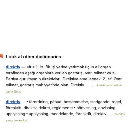
Look at other dictionaries:
direktiv
— <fr.> 1. is. Bir işi yerinə yetirmək üçün ali orqan
tərəfindən aşağı orqanlara verilən göstəriş, əmr, təlimat və s.
Partiya qurultayının direktivləri. Direktivə əməl etmək. 2. sif. Əmr,
təlimat, göstəriş mahiyyətində olan. Direktiv… …
Azərbaycan dilinin
izahlı lüğəti
direktiv
— • förordning, påbud, bestämmelse, stadgande, regel,
föreskrift, direktiv, dekret, reglemente • hänvisning, anvisning,
upplysning • upplysning, meddelande, föreskrift, direktiv …
Svensk
synonymlexikon