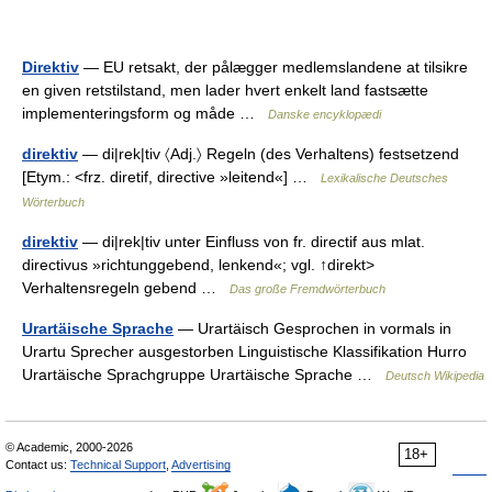
Direktiv
— EU retsakt, der pålægger medlemslandene at tilsikre
en given retstilstand, men lader hvert enkelt land fastsætte
implementeringsform og måde …
Danske encyklopædi
direktiv
— di|rek|tiv 〈Adj.〉 Regeln (des Verhaltens) festsetzend
[Etym.: <frz. diretif, directive »leitend«] …
Lexikalische Deutsches
Wörterbuch
direktiv
— di|rek|tiv unter Einfluss von fr. directif aus mlat.
directivus »richtunggebend, lenkend«; vgl. ↑direkt>
Verhaltensregeln gebend …
Das große Fremdwörterbuch
Urartäische Sprache
— Urartäisch Gesprochen in vormals in
Urartu Sprecher ausgestorben Linguistische Klassifikation Hurro
Urartäische Sprachgruppe Urartäische Sprache …
Deutsch Wikipedia
© Academic, 2000-2026
18+
Contact us:
Technical Support
,
Advertising