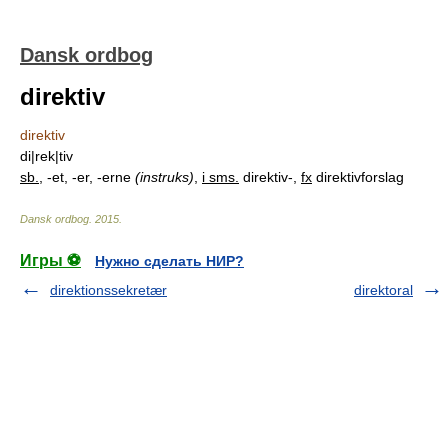
Dansk ordbog
direktiv
direktiv
di|rek|tiv
sb.
, -et, -er, -erne
(instruks)
,
i sms.
direktiv-,
fx
direktivforslag
Dansk ordbog
.
2015
.
Игры ⚽
Нужно сделать НИР?
direktionssekretær
direktoral