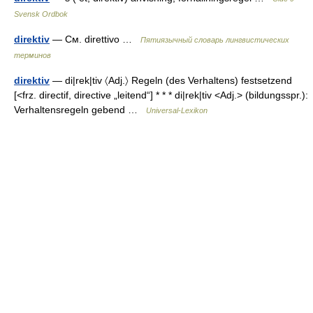
Svensk Ordbok
direktiv
— См. direttivo …
Пятиязычный словарь лингвистических
терминов
direktiv
— di|rek|tiv 〈Adj.〉 Regeln (des Verhaltens) festsetzend
[<frz. directif, directive „leitend“] * * * di|rek|tiv <Adj.> (bildungsspr.):
Verhaltensregeln gebend …
Universal-Lexikon