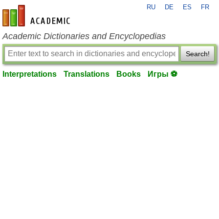
RU
DE
ES
FR
en-academic.com
Academic Dictionaries and Encyclopedias
Search!
Interpretations
Translations
Books
Игры ⚽