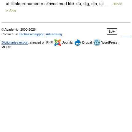
af tiltalepronomener skrives med lille: du, dig, din, dit …
Dansk
ordbog
© Academic, 2000-2026
18+
Contact us:
Technical Support
,
Advertising
Dictionaries export
, created on PHP,
Joomla,
Drupal,
WordPress,
MODx.