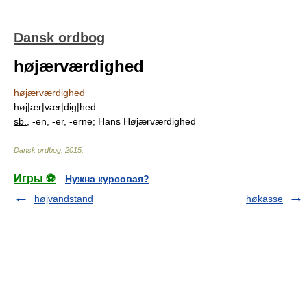
Dansk ordbog
højærværdighed
højærværdighed
høj|ær|vær|dig|hed
sb.
, -en, -er, -erne; Hans Højærværdighed
Dansk ordbog
.
2015
.
Игры ⚽
Нужна курсовая?
højvandstand
høkasse