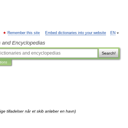
Remember this site
Embed dictionaries into your website
EN
s and Encyclopedias
Search!
tions
ige
tilladelser
når
et
skib
anløber
en
havn
)