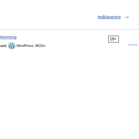
indklarering
Advertising
18+
upal,
WordPress, MODx.