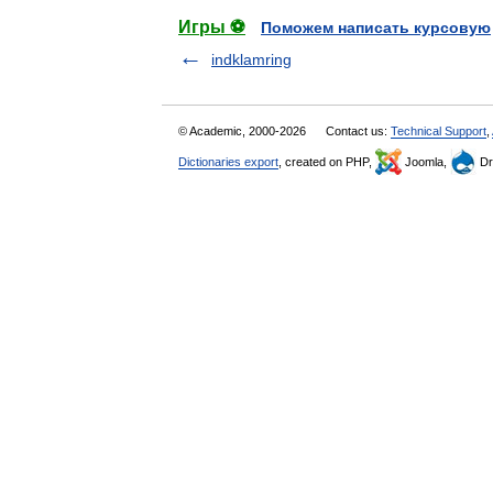
Игры ⚽
Поможем написать курсовую
indklamring
© Academic, 2000-2026
Contact us:
Technical Support
,
Dictionaries export
, created on PHP,
Joomla,
Dr