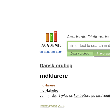
Academic Dictionarie
en-academic.com
Dansk ordbog
Interpreta
Dansk ordbog
indklarere
indklarere
ind
|
kla
|
re
|
re
vb
.
, -
r
, -
de
, -
t
(
vise
el
.
kontrollere
de
nødvend
Dansk
ordbog
.
2015
.