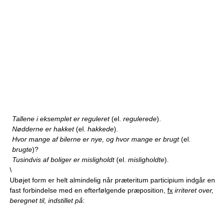
Tallene i eksemplet er reguleret
(el.
regulerede
).
Nødderne er hakket
(el.
hakkede
).
Hvor mange af bilerne er nye, og hvor mange er brugt
(el.
brugte
)?
Tusindvis af boliger er misligholdt
(el.
misligholdte
).
\
Ubøjet form er helt almindelig når præteritum participium indgår en
fast forbindelse med en efterfølgende præposition,
fx
irriteret over,
beregnet til, indstillet på
: