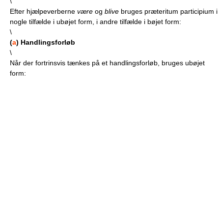
\
Efter hjælpeverberne
være
og
blive
bruges præteritum participium i
nogle tilfælde i ubøjet form, i andre tilfælde i bøjet form:
\
(
a
) Handlingsforløb
\
Når der fortrinsvis tænkes på et handlingsforløb, bruges ubøjet
form: