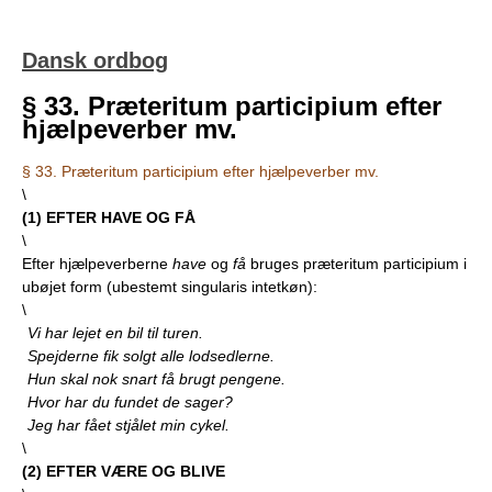
Dansk ordbog
§ 33. Præteritum participium efter
hjælpeverber mv.
§ 33. Præteritum participium efter hjælpeverber mv.
\
(
1
) EFTER HAVE OG FÅ
\
Efter hjælpeverberne
have
og
få
bruges præteritum participium i
ubøjet form (ubestemt singularis intetkøn):
\
Vi har lejet en bil til turen.
Spejderne fik solgt alle lodsedlerne.
Hun skal nok snart få brugt pengene.
Hvor har du fundet de sager?
Jeg har fået stjålet min cykel.
\
(
2
) EFTER VÆRE OG BLIVE