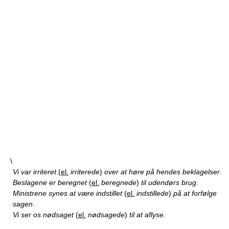
\
Vi var irriteret
(
el.
irriterede
)
over at høre på hendes beklagelser
.
Beslagene er beregnet
(
el.
beregnede
)
til udendørs brug
.
Ministrene synes at være indstillet
(
el.
indstillede
)
på at forfølge
sagen
.
Vi ser os nødsaget
(
el.
nødsagede
)
til at aflyse.