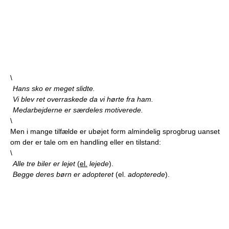
\
Hans sko er meget slidte.
Vi blev ret overraskede da vi hørte fra ham.
Medarbejderne er særdeles motiverede.
\
Men i mange tilfælde er ubøjet form almindelig sprogbrug uanset
om der er tale om en handling eller en tilstand:
\
Alle tre biler er lejet
(
el.
lejede
).
Begge deres børn er adopteret
(el.
adopterede
).