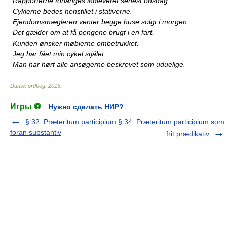
Rapporterne forlanges indleveret senest onsdag.
Cyklerne bedes henstillet i stativerne.
Ejendomsmægleren venter begge huse solgt i morgen.
Det gælder om at få pengene brugt i en fart.
Kunden ønsker møblerne ombetrukket.
Jeg har fået min cykel stjålet.
Man har hørt alle ansøgerne beskrevet som uduelige.
Dansk ordbog
.
2015
.
Игры ⚽
Нужно сделать НИР?
§ 32. Præteritum participium
§ 34. Præteritum participium som
foran substantiv
frit prædikativ