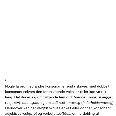
\
Nogle få ord med andre konsonanter end
r
skrives med dobbelt
konsonant selvom den foranstående vokal er (eller kan være)
lang. Det drejer sig om følgende fem ord:
bredde, vidde, skægget
(
adjektiv
),
otte, sjette
og om suffikset
-mæssig
(fx
forholdsmæssig
).
Derudover kan der valgfrit skrives enkelt eller dobbelt konsonant i
adjektivet
næb(b)et
og verbet
næb(b)es
; om fordobling af