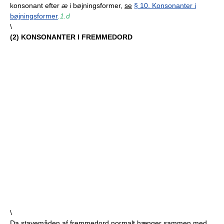
konsonant efter
æ
i bøjningsformer,
se
§ 10. Konsonanter i
bøjningsformer
.1.d
\
(
2
) KONSONANTER I FREMMEDORD
\
Da stavemåden af fremmedord normalt hænger sammen med