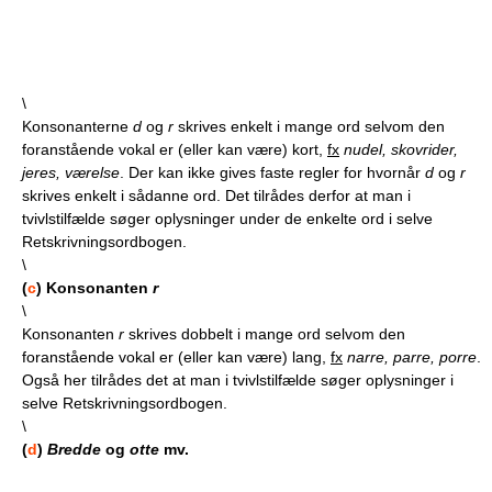
\
Konsonanterne
d
og
r
skrives enkelt i mange ord selvom den
foranstående vokal er (eller kan være) kort,
fx
nudel, skovrider,
jeres, værelse
. Der kan ikke gives faste regler for hvornår
d
og
r
skrives enkelt i sådanne ord. Det tilrådes derfor at man i
tvivlstilfælde søger oplysninger under de enkelte ord i selve
Retskrivningsordbogen.
\
(
c
) Konsonanten
r
\
Konsonanten
r
skrives dobbelt i mange ord selvom den
foranstående vokal er (eller kan være) lang,
fx
narre, parre, porre
.
Også her tilrådes det at man i tvivlstilfælde søger oplysninger i
selve Retskrivningsordbogen.
\
(
d
)
Bredde
og
otte
mv.