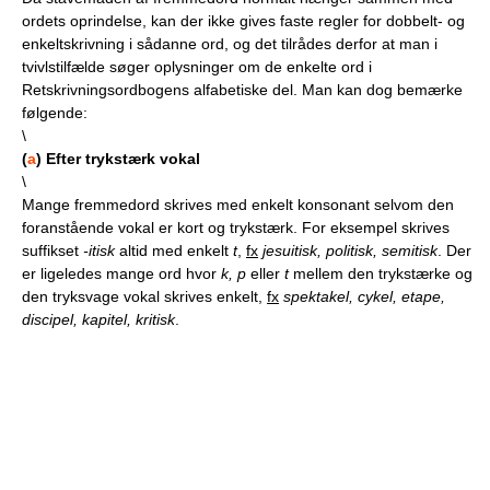
ordets oprindelse, kan der ikke gives faste regler for dobbelt- og
enkeltskrivning i sådanne ord, og det tilrådes derfor at man i
tvivlstilfælde søger oplysninger om de enkelte ord i
Retskrivningsordbogens alfabetiske del. Man kan dog bemærke
følgende:
\
(
a
) Efter trykstærk vokal
\
Mange fremmedord skrives med enkelt konsonant selvom den
foranstående vokal er kort og trykstærk. For eksempel skrives
suffikset
-itisk
altid med enkelt
t
,
fx
jesuitisk, politisk, semitisk
. Der
er ligeledes mange ord hvor
k, p
eller
t
mellem den trykstærke og
den tryksvage vokal skrives enkelt,
fx
spektakel, cykel, etape,
discipel, kapitel, kritisk
.