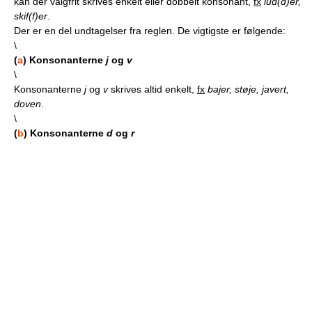
kan der valgfrit skrives enkelt eller dobbelt konsonant,
fx
lud(d)er,
skif(f)er
.
Der er en del undtagelser fra reglen. De vigtigste er følgende:
\
(
a
) Konsonanterne
j
og
v
\
Konsonanterne
j
og
v
skrives altid enkelt,
fx
bajer, støje, javert,
doven
.
\
(
b
) Konsonanterne
d
og
r