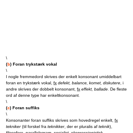
\
(
b
) Foran trykstærk vokal
\
I nogle fremmedord skrives der enkelt konsonant umiddelbart
foran en trykstærk vokal,
fx
defekt, balance, komet, diskutere
, i
andre skrives der dobbelt konsonant,
fx
effekt, ballade
. De fleste
ord af denne type har enkeltkonsonant.
\
(
c
) Foran suffiks
\
Konsonanter foran suffiks skrives som hovedregel enkelt,
fx
tekniker
(til forskel fra
teknikker
, der er pluralis af
teknik
),
filosofere, parallelogram, socialist, ekspressionistisk,