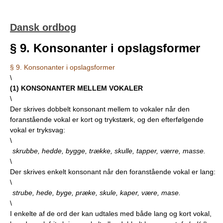
Dansk ordbog
§ 9. Konsonanter i opslagsformer
§ 9. Konsonanter i opslagsformer
\
(
1
) KONSONANTER MELLEM VOKALER
\
Der skrives dobbelt konsonant mellem to vokaler når den
foranstående vokal er kort og trykstærk, og den efterfølgende
vokal er tryksvag:
\
skrubbe, hedde, bygge, trække, skulle, tapper, værre, masse.
\
Der skrives enkelt konsonant når den foranstående vokal er lang:
\
strube, hede, byge, præke, skule, kaper, være, mase.
\
I enkelte af de ord der kan udtales med både lang og kort vokal,