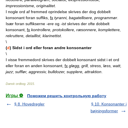
impressionisme, originalitet
.
I nogle ord af fremmed oprindelse skrives der dog dobbelt
konsonant foran suffiks,
fx
tyranni, bagatellisere, programmør
.
Især foran suffikserne
-ere
og
-ist
skrives der ofte dobbelt
konsonant,
fx
kontrollere, protokollere, ræsonnere, komplettere,
rekruttere, detaillist, klarinettist
.
\
(
d
) Sidst i ord eller foran andre konsonanter
\
I visse fremmedord skrives der dobbelt konsonant sidst i et ord
eller foran en anden konsonant,
fx
gløgg, grill, stress, løss, watt,
jazz
;
sufflør, aggressiv, bulldozer, supplere, attraktion
.
Dansk ordbog
.
2015
.
Игры ⚽
Поможем решить контрольную работу
§ 8. Hovedregler
§ 10. Konsonanter i
bøjningsformer