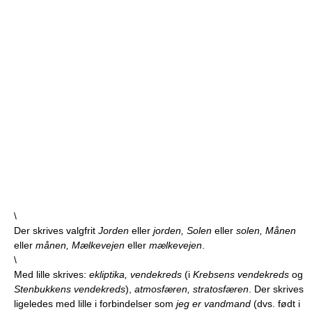
\
Der skrives valgfrit
Jorden
eller
jorden, Solen
eller
solen, Månen
eller
månen, Mælkevejen
eller
mælkevejen
.
\
Med lille skrives:
ekliptika, vendekreds
(i
Krebsens vendekreds
og
Stenbukkens vendekreds
),
atmosfæren, stratosfæren
. Der skrives
ligeledes med lille i forbindelser som
jeg er vandmand
(dvs. født i