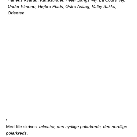
Hanens Kvarter, Kattesundet, Peter Bangs Vej, La Cours Vej,
Under Elmene, Højbro Plads, Østre Anlæg, Valby Bakke,
Orienten
.
\
Med lille skrives:
ækvator, den sydlige polarkreds, den nordlige
polarkreds
.