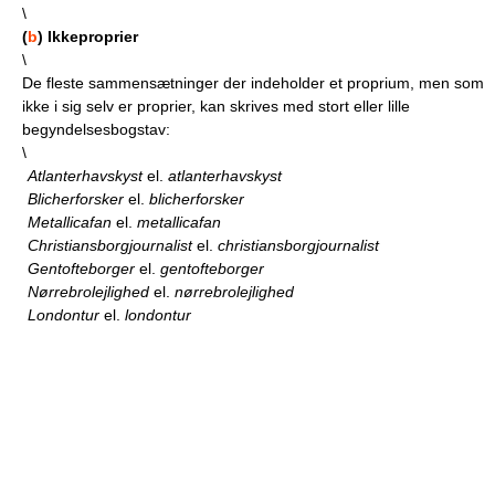
\
(
b
) Ikkeproprier
\
De fleste sammensætninger der indeholder et proprium, men som
ikke i sig selv er proprier, kan skrives med stort eller lille
begyndelsesbogstav:
\
Atlanterhavskyst
el.
atlanterhavskyst
Blicherforsker
el.
blicherforsker
Metallicafan
el.
metallicafan
Christiansborgjournalist
el.
christiansborgjournalist
Gentofteborger
el.
gentofteborger
Nørrebrolejlighed
el.
nørrebrolejlighed
Londontur
el.
londontur