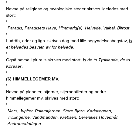
\
Navne på religiøse og mytologiske steder skrives ligeledes med
stort:
\
Paradis, Paradisets Have, Himmerig(e), Helvede, Valhal, Bifrost
.
\
I udråb, eder og lign. skrives dog med lille begyndelsesbogstav,
fx
et helvedes besvær, av for helvede
.
\
Også navne i pluralis skrives med stort,
fx
de to Tysklande, de to
Koreaer
.
\
(
6
) HIMMELLEGEMER MV.
\
Navne på planeter, stjerner, stjernebilleder og andre
himmellegemer mv. skrives med stort:
\
Mars, Jupiter, Polarstjernen, Store Bjørn, Karlsvognen,
Tvillingerne, Vandmanden, Krebsen, Berenikes Hovedhår,
Andromedatågen
.