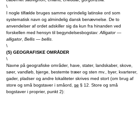
\
I nogle tilfælde bruges samme oprindelig latinske ord som
systematisk navn og almindelig dansk benævnelse. De to
anvendelser af ordet adskiller sig da kun fra hinanden ved
forskellen med hensyn til begyndelsesbogstav:
Alligator
—
alligator
,
Bellis
—
bellis
.
\
(
5
) GEOGRAFISKE OMRÅDER
\
Navne på geografiske områder, have, stater, landskaber, skove,
søer, vandløb, bjerge, bestemte træer og sten mv., byer, kvarterer,
gader, pladser og andre lokaliteter skrives med stort (om brug af
store og små bogstaver i småord,
se
§ 12. Store og små
bogstaver i proprier, punkt 2):