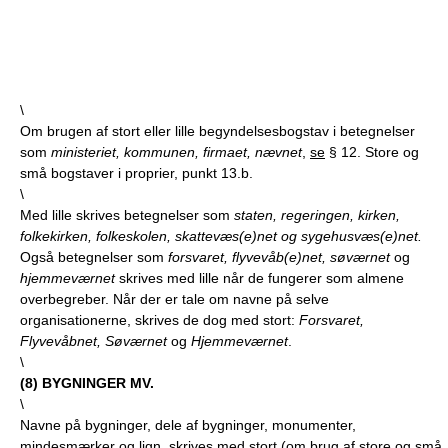
\
Om brugen af stort eller lille begyndelsesbogstav i betegnelser
som
ministeriet, kommunen, firmaet, nævnet
,
se
§ 12. Store og
små bogstaver i proprier, punkt 13.b.
\
Med lille skrives betegnelser som
staten, regeringen, kirken,
folkekirken, folkeskolen, skattevæs(e)net og sygehusvæs(e)net.
Også betegnelser som
forsvaret, flyvevåb(e)net, søværnet
og
hjemmeværnet
skrives med lille når de fungerer som almene
overbegreber. Når der er tale om navne på selve
organisationerne, skrives de dog med stort:
Forsvaret,
Flyvevåbnet, Søværnet
og
Hjemmeværnet
.
\
(
8
) BYGNINGER MV.
\
Navne på bygninger, dele af bygninger, monumenter,
mindesmærker og lign. skrives med stort (om brug af store og små