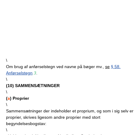
\
Om brug af anførselstegn ved navne på bøger mv.,
se
§ 58.
Anførselstegn
.3
.
\
(
10
) SAMMENSÆTNINGER
\
(
a
) Proprier
\
Sammensætninger der indeholder et proprium, og som i sig selv er
proprier, skrives ligesom andre proprier med stort
begyndelsesbogstav:
\