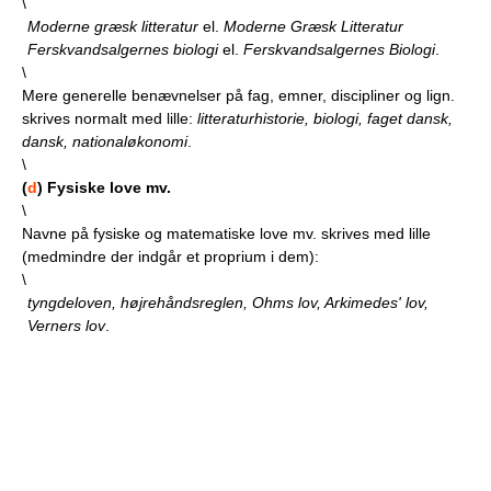
\
Moderne græsk litteratur
el.
Moderne Græsk Litteratur
Ferskvandsalgernes biologi
el.
Ferskvandsalgernes Biologi
.
\
Mere generelle benævnelser på fag, emner, discipliner og lign.
skrives normalt med lille:
litteraturhistorie, biologi, faget dansk,
dansk, nationaløkonomi
.
\
(
d
) Fysiske love mv.
\
Navne på fysiske og matematiske love mv. skrives med lille
(medmindre der indgår et proprium i dem):
\
tyngdeloven, højrehåndsreglen, Ohms lov, Arkimedes' lov,
Verners lov
.