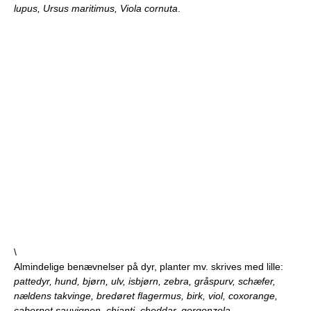
lupus, Ursus maritimus, Viola cornuta
.
\
Almindelige benævnelser på dyr, planter mv. skrives med lille:
pattedyr, hund, bjørn, ulv, isbjørn, zebra, gråspurv, schæfer,
nældens takvinge, bredøret flagermus, birk, viol, coxorange,
cabernet sauvignon, chianti, cheddar, gorgonzola.