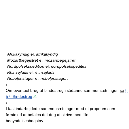
Afrikakyndig
el.
afrikakyndig
Mozartbegejstret
el.
mozartbegejstret
Nordpolsekspedition
el.
nordpolsekspedition
Rhinsejlads
el.
rhinsejlads
Nobelpristager
el.
nobelpristager
.
\
Om eventuel brug af bindestreg i sådanne sammensætninger,
se
§
57. Bindestreg
.8
.
\
I fast indarbejdede sammensætninger med et proprium som
førsteled anbefales det dog at skrive med lille
begyndelsesbogstav: