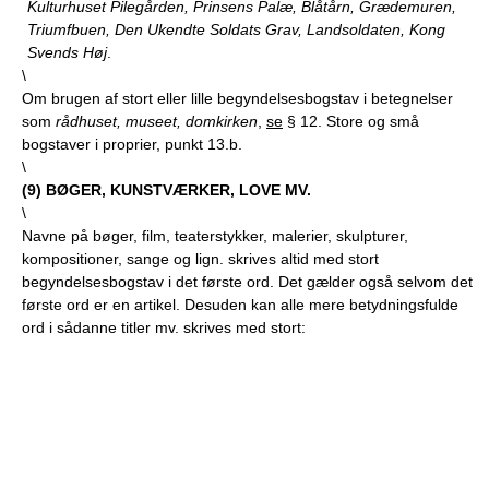
Kulturhuset Pilegården, Prinsens Palæ, Blåtårn, Grædemuren,
Triumfbuen, Den Ukendte Soldats Grav, Landsoldaten, Kong
Svends Høj
.
\
Om brugen af stort eller lille begyndelsesbogstav i betegnelser
som
rådhuset, museet, domkirken
,
se
§ 12. Store og små
bogstaver i proprier, punkt 13.b.
\
(
9
) BØGER, KUNSTVÆRKER, LOVE MV.
\
Navne på bøger, film, teaterstykker, malerier, skulpturer,
kompositioner, sange og lign. skrives altid med stort
begyndelsesbogstav i det første ord. Det gælder også selvom det
første ord er en artikel. Desuden kan alle mere betydningsfulde
ord i sådanne titler mv. skrives med stort: