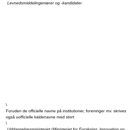
Levnedsmiddelingeniører og -kandidater
.
\
Foruden de officielle navne på institutioner, foreninger mv. skrives
også uofficielle kaldenavne med stort:
\
Uddannelsesministeriet
(
Ministeriet for Forskning, Innovation og