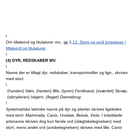
\
Om tiltaleord og titulaturer mv.,
se
§ 13. Store og små bogstaver i
tiltaleord og titulaturer
\
(
4
) DYR, REDSKABER MV.
\
Navne der er tillagt dyr, redskaber, transportmidler og lign., skrives
med stort:
\
(hunden)
Vaks
, (hesten)
Blis
, (tyren)
Ferdinand
, (sværdet)
Skræp
,
(isbryderen)
Isbjørn
, (flaget)
Dannebrog
.
\
Systematiske latinske navne på dyr og planter skrives ligeledes
med stort:
Mammalia, Canis, Ursidae, Betula, Viola
. I toleddede
artsnavne skrives dog kun første ord (slægtsbetegnelsen) med
stort, mens andet ord (artsbetegnelsen) skrives med lille:
Canis