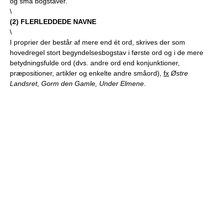
og små bogstaver.
\
(
2
) FLERLEDDEDE NAVNE
\
I proprier der består af mere end ét ord, skrives der som
hovedregel stort begyndelsesbogstav i første ord og i de mere
betydningsfulde ord (dvs. andre ord end konjunktioner,
præpositioner, artikler og enkelte andre småord),
fx
Østre
Landsret, Gorm den Gamle, Under Elmene
.