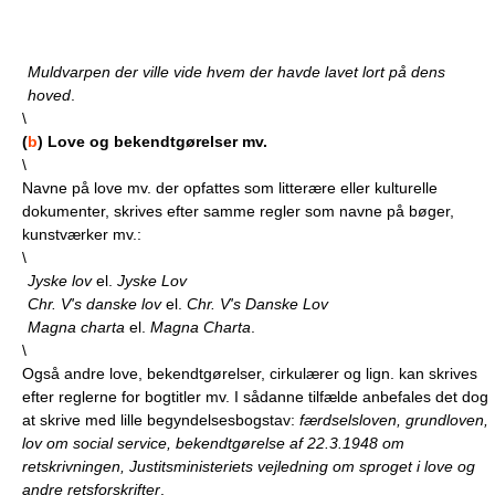
Muldvarpen der ville vide hvem der havde lavet lort på dens
hoved
.
\
(
b
) Love og bekendtgørelser mv.
\
Navne på love mv. der opfattes som litterære eller kulturelle
dokumenter, skrives efter samme regler som navne på bøger,
kunstværker mv.:
\
Jyske lov
el.
Jyske Lov
Chr. V's danske lov
el.
Chr. V's Danske Lov
Magna charta
el.
Magna Charta
.
\
Også andre love, bekendtgørelser, cirkulærer og lign. kan skrives
efter reglerne for bogtitler mv. I sådanne tilfælde anbefales det dog
at skrive med lille begyndelsesbogstav:
færdselsloven, grundloven,
lov om social service, bekendtgørelse af 22.3.1948 om
retskrivningen, Justitsministeriets vejledning om sproget i love og
andre retsforskrifter
.