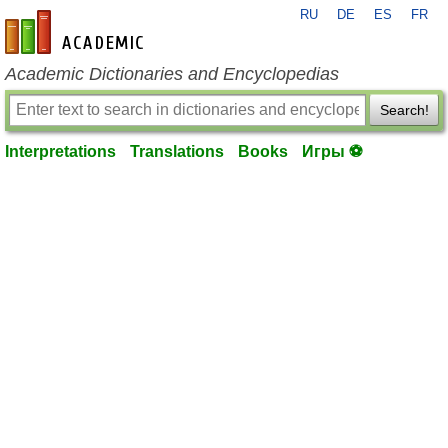
RU
DE
ES
FR
en-academic.com
Academic Dictionaries and Encyclopedias
Search!
Interpretations
Translations
Books
Игры ⚽