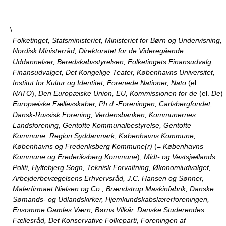
\
Folketinget, Statsministeriet, Ministeriet for Børn og Undervisning,
Nordisk Ministerråd, Direktoratet for de Videregående
Uddannelser, Beredskabsstyrelsen, Folketingets Finansudvalg,
Finansudvalget, Det Kongelige Teater, Københavns Universitet,
Institut for Kultur og Identitet, Forenede Nationer, Nato
(el.
NATO
),
Den Europæiske Union, EU, Kommissionen for de
(el.
De
)
Europæiske Fællesskaber, Ph.d.-Foreningen, Carlsbergfondet,
Dansk-Russisk Forening, Verdensbanken, Kommunernes
Landsforening, Gentofte Kommunalbestyrelse, Gentofte
Kommune, Region Syddanmark
,
Københavns Kommune,
Københavns og Frederiksberg Kommune(r)
(=
Københavns
Kommune og Frederiksberg Kommune
),
Midt- og Vestsjællands
Politi, Hyltebjerg Sogn, Teknisk Forvaltning, Økonomiudvalget,
Arbejderbevægelsens Erhvervsråd, J.C. Hansen og Sønner,
Malerfirmaet Nielsen og Co., Brændstrup Maskinfabrik, Danske
Sømands- og Udlandskirker, Hjemkundskabslærerforeningen,
Ensomme Gamles Værn, Børns Vilkår, Danske Studerendes
Fællesråd, Det Konservative Folkeparti, Foreningen af