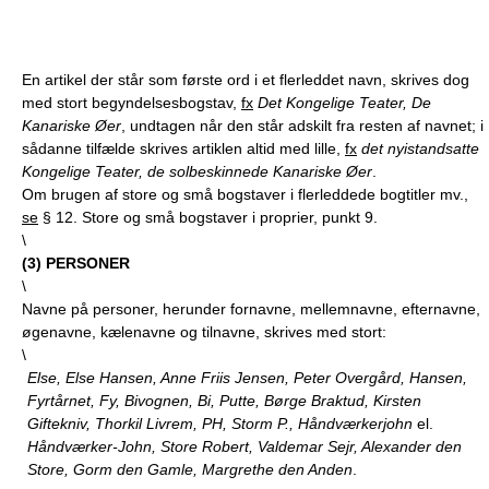
En artikel der står som første ord i et flerleddet navn, skrives dog
med stort begyndelsesbogstav,
fx
Det Kongelige Teater, De
Kanariske Øer
, undtagen når den står adskilt fra resten af navnet; i
sådanne tilfælde skrives artiklen altid med lille,
fx
det nyistandsatte
Kongelige Teater, de solbeskinnede Kanariske Øer
.
Om brugen af store og små bogstaver i flerleddede bogtitler mv.,
se
§ 12. Store og små bogstaver i proprier, punkt 9.
\
(
3
) PERSONER
\
Navne på personer, herunder fornavne, mellemnavne, efternavne,
øgenavne, kælenavne og tilnavne, skrives med stort:
\
Else, Else Hansen, Anne Friis Jensen, Peter Overgård, Hansen,
Fyrtårnet, Fy, Bivognen, Bi, Putte, Børge Braktud, Kirsten
Giftekniv, Thorkil Livrem, PH, Storm P., Håndværkerjohn
el.
Håndværker-John, Store Robert, Valdemar Sejr, Alexander den
Store, Gorm den Gamle, Margrethe den Anden
.