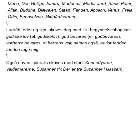
Maria, Den Hellige Jomfru, Madonna, Moder Jord, Sankt Peter,
Allah, Buddha, Djævelen, Satan, Fanden, Apollon, Venus, Freja,
Odin, Fenrisulven, Midgårdsormen
.
\
I udråb, eder og lign. skrives dog med lille begyndelsesbogstav:
gud ske lov
(el.
gudskelov
),
gud bevares
(el.
gudbevares
),
vorherre bevares, et herrens vejr, satans også, av for fanden,
fanden tage mig
.
\
Også navne i pluralis skrives med stort:
Kennedyerne,
Valdemarerne, Susanner
(fx
Der er tre Susanner i klassen
).