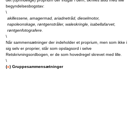
det (oprindelige) proprium der indgår i dem, skrives altid med lille
begyndelsesbogstav:
\
akillessene, amagermad, ariadnetråd, dieselmotor,
napoleonskage, røntgenstråler, waleskringle, isabellafarvet,
røntgenfotografere
.
\
Når sammensætninger der indeholder et proprium, men som ikke i
sig selv er proprier, står som opslagsord i selve
Retskrivningsordbogen, er de som hovedregel skrevet med lille.
\
(
c
) Gruppesammensætninger